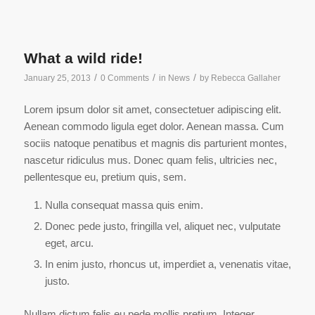
What a wild ride!
/
/
/
January 25, 2013
0 Comments
in
News
by
Rebecca Gallaher
Lorem ipsum dolor sit amet, consectetuer adipiscing elit.
Aenean commodo ligula eget dolor. Aenean massa. Cum
sociis natoque penatibus et magnis dis parturient montes,
nascetur ridiculus mus. Donec quam felis, ultricies nec,
pellentesque eu, pretium quis, sem.
Nulla consequat massa quis enim.
Donec pede justo, fringilla vel, aliquet nec, vulputate
eget, arcu.
In enim justo, rhoncus ut, imperdiet a, venenatis vitae,
justo.
Nullam dictum felis eu pede mollis pretium. Integer